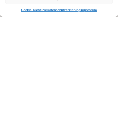
Praxisgestaltung, Patientenkommunikation,
Cookie-Richtlinie
Datenschutzerklärung
Impressum
Praxismarketing und Unternehmercoaching
schaffen wir Konzepte, die nicht nur einzelne
Bereiche optimieren, sondern die gesamte Praxis
stärken.
Steigern Sie durch die gezielt wirksame