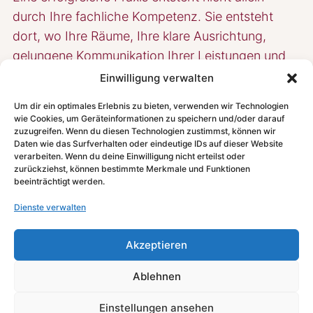
durch Ihre fachliche Kompetenz. Sie entsteht
dort, wo Ihre Räume, Ihre klare Ausrichtung,
gelungene Kommunikation Ihrer Leistungen und
Ihre Persönlichkeit optimal zusammenspielen.
Einwilligung verwalten
Genau darauf haben wir uns spezialisiert.
Um dir ein optimales Erlebnis zu bieten, verwenden wir Technologien
wie Cookies, um Geräteinformationen zu speichern und/oder darauf
zuzugreifen. Wenn du diesen Technologien zustimmst, können wir
Wir betrachten Ihre Praxis ganzheitlich. Die
Daten wie das Surfverhalten oder eindeutige IDs auf dieser Website
Gestaltung der Räume beeinflusst die
verarbeiten. Wenn du deine Einwilligung nicht erteilst oder
zurückziehst, können bestimmte Merkmale und Funktionen
Wahrnehmung Ihrer Patienten. Ihre
beeinträchtigt werden.
Kommunikation entscheidet über Vertrauen und
Dienste verwalten
Bindung. Ihr Marketing macht Ihre Leistungen
sichtbar. Und Ihre eigene Rolle als Unternehmer
Akzeptieren
bildet die Grundlage für langfristigen Erfolg und
persönliche Zufriedenheit.
Ablehnen
Einstellungen ansehen
Durch die gezielte Verbindung von