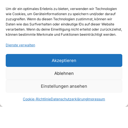
Um dir ein optimales Erlebnis zu bieten, verwenden wir Technologien
wie Cookies, um Geräteinformationen zu speichern und/oder darauf
zuzugreifen. Wenn du diesen Technologien zustimmst, können wir
Daten wie das Surfverhalten oder eindeutige IDs auf dieser Website
verarbeiten. Wenn du deine Einwilligung nicht erteilst oder zurückziehst,
können bestimmte Merkmale und Funktionen beeinträchtigt werden.
Dienste verwalten
Schenke dir eine Woche,
Akzeptieren
die über den Urlaub
Ablehnen
hinauswirken wird.
Genieße Wandern,
Einstellungen ansehen
Entspannung und
Cookie-Richtlinie
Datenschutzerklärung
Impressum
Vitalisierung auf allen
Ebenen!